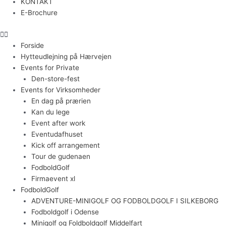
KONTAKT
E-Brochure
Forside
Hytteudlejning på Hærvejen
Events for Private
Den-store-fest
Events for Virksomheder
En dag på prærien
Kan du lege
Event after work
Eventudafhuset
Kick off arrangement
Tour de gudenaen
FodboldGolf
Firmaevent xl
FodboldGolf
ADVENTURE-MINIGOLF OG FODBOLDGOLF I SILKEBORG
Fodboldgolf i Odense
Minigolf og Foldboldgolf Middelfart