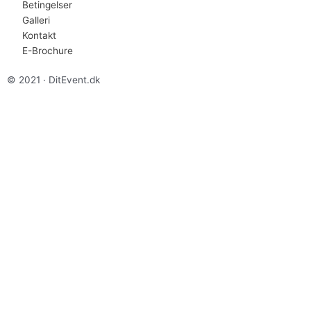
Betingelser
Galleri
Kontakt
E-Brochure
© 2021 · DitEvent.dk
Skriv til os
Name
Email
Emne
Message