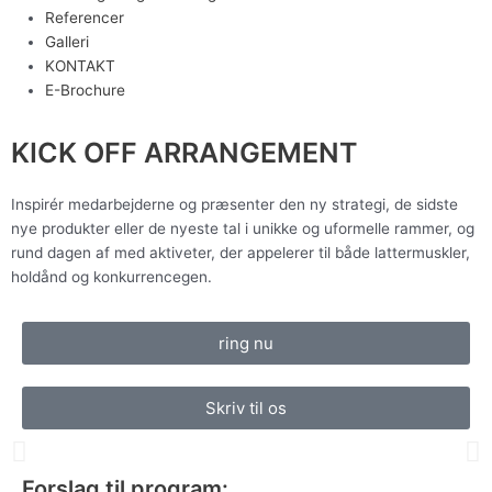
Referencer
Galleri
KONTAKT
E-Brochure
KICK OFF ARRANGEMENT
Inspirér medarbejderne og præsenter den ny strategi, de sidste
nye produkter eller de nyeste tal i unikke og uformelle rammer, og
rund dagen af med aktiveter, der appelerer til både lattermuskler,
holdånd og konkurrencegen.
ring nu
Skriv til os
Tidligere
N
Forslag til program: