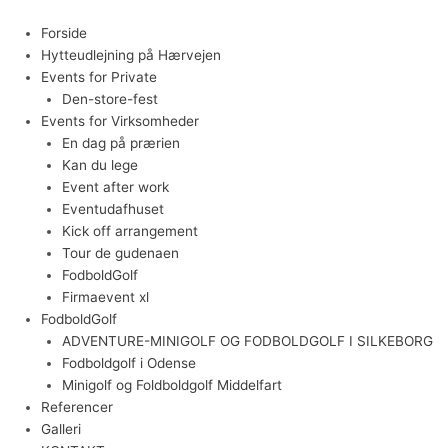
Gå
til
Menu
Forside
indholdet
Hytteudlejning på Hærvejen
Events for Private
Den-store-fest
Events for Virksomheder
En dag på prærien
Kan du lege
Event after work
Eventudafhuset
Kick off arrangement
Tour de gudenaen
FodboldGolf
Firmaevent xl
FodboldGolf
ADVENTURE-MINIGOLF OG FODBOLDGOLF I SILKEBORG
Fodboldgolf i Odense
Minigolf og Foldboldgolf Middelfart
Referencer
Galleri