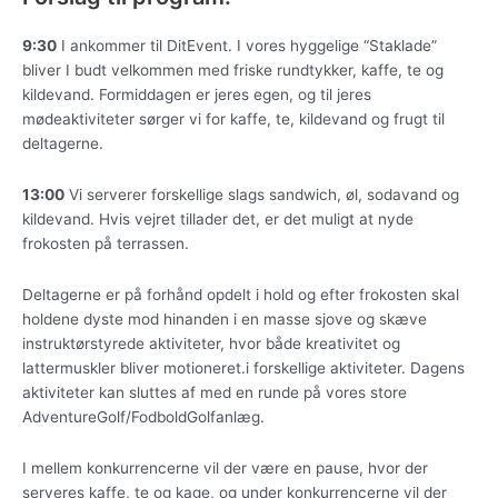
9:30
I ankommer til DitEvent. I vores hyggelige “Staklade”
bliver I budt velkommen med friske rundtykker, kaffe, te og
kildevand. Formiddagen er jeres egen, og til jeres
mødeaktiviteter sørger vi for kaffe, te, kildevand og frugt til
deltagerne.
13:00
Vi serverer forskellige slags sandwich, øl, sodavand og
kildevand. Hvis vejret tillader det, er det muligt at nyde
frokosten på terrassen.
Deltagerne er på forhånd opdelt i hold og efter frokosten skal
holdene dyste mod hinanden i en masse sjove og skæve
instruktørstyrede aktiviteter, hvor både kreativitet og
lattermuskler bliver motioneret.
i forskellige aktiviteter. Dagens
aktiviteter kan sluttes af med en runde på vores store
AdventureGolf/FodboldGolfanlæg.
I mellem konkurrencerne vil der være en pause, hvor der
serveres kaffe, te og kage, og under konkurrencerne vil der