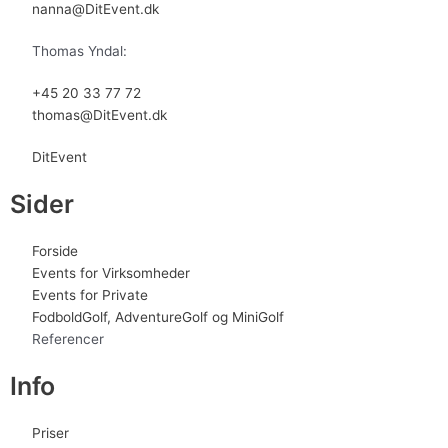
nanna@DitEvent.dk
Thomas Yndal:
+45 20 33 77 72
thomas@DitEvent.dk
DitEvent
Sider
Forside
Events for Virksomheder
Events for Private
FodboldGolf, AdventureGolf og MiniGolf
Referencer
Info
Priser