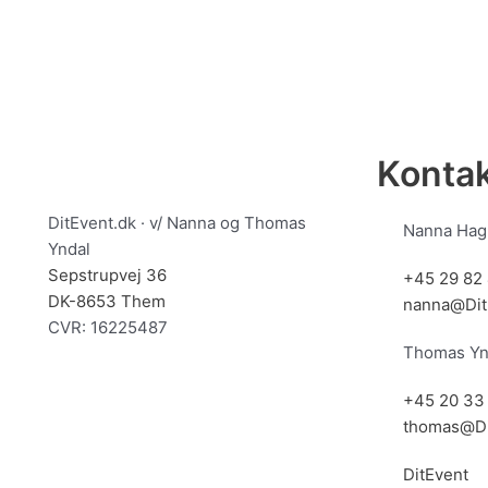
Konta
DitEvent.dk · v/ Nanna og Thomas
Nanna Hagh
Yndal
Sepstrupvej 36
+45 29 82 
DK-8653 Them
nanna@Dit
CVR: 16225487
Thomas Yn
+45 20 33
thomas@Di
DitEvent