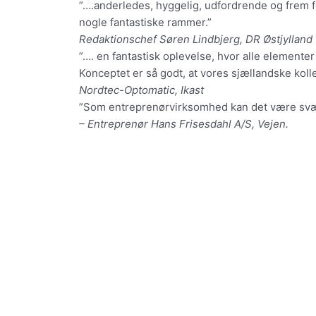
”….anderledes, hyggelig, udfordrende og frem for
i
nogle fantastiske rammer.”
d
Redaktionschef Søren Lindbjerg, DR Østjylland
l
”…. en fantastisk oplevelse, hvor alle elementer
i
Konceptet er så godt, at vores sjællandske koll
g
Nordtec-Optomatic, Ikast
e
”Som entreprenørvirksomhed kan det være svært 
r
– Entreprenør Hans Frisesdahl A/S, Vejen.
e