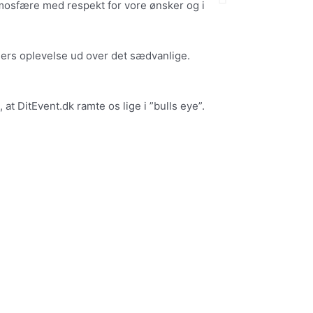
 atmosfære med respekt for vore ønsker og i
æ
s
t
timers oplevelse ud over det sædvanlige.
e
 DitEvent.dk ramte os lige i ”bulls eye”.