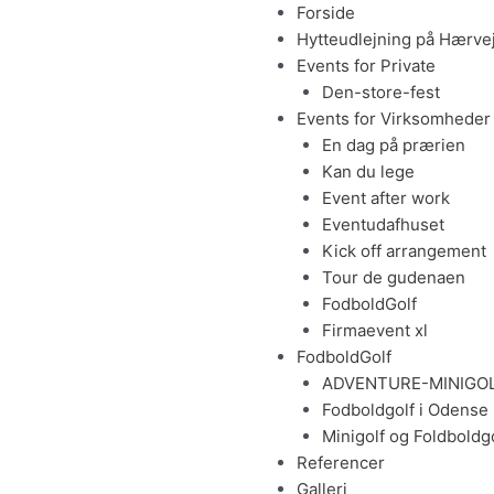
Menu
Forside
Hytteudlejning på Hærve
Events for Private
Den-store-fest
Events for Virksomheder
En dag på prærien
Kan du lege
Event after work
Eventudafhuset
Kick off arrangement
Tour de gudenaen
FodboldGolf
Firmaevent xl
FodboldGolf
ADVENTURE-MINIGOL
Fodboldgolf i Odense
Minigolf og Foldboldgo
Referencer
Galleri