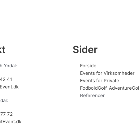
kt
Sider
 Yndal:
Forside
Events for Virksomheder
42 41
Events for Private
Event.dk
FodboldGolf, AdventureGol
Referencer
dal:
 77 72
tEvent.dk