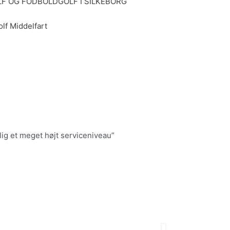
F OG FODBOLDGOLF I SILKEBORG
lf Middelfart
lig et meget højt serviceniveau”
N