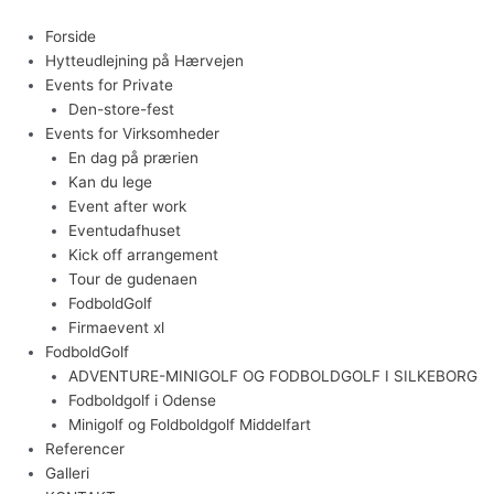
Gå
til
Menu
Forside
indholdet
Hytteudlejning på Hærvejen
Events for Private
Den-store-fest
Events for Virksomheder
En dag på prærien
Kan du lege
Event after work
Eventudafhuset
Kick off arrangement
Tour de gudenaen
FodboldGolf
Firmaevent xl
FodboldGolf
ADVENTURE-MINIGOLF OG FODBOLDGOLF I SILKEBORG
Fodboldgolf i Odense
Minigolf og Foldboldgolf Middelfart
Referencer
Galleri