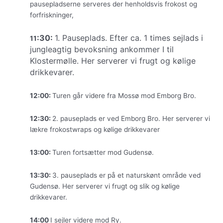
pausepladserne serveres der henholdsvis frokost og
forfriskninger,
:30:
1. Pauseplads. Efter ca. 1 times sejlads i
11
jungleagtig bevoksning ankommer I til
Klostermølle. Her serverer vi frugt og kølige
drikkevarer.
12:00:
Turen går videre fra Mossø mod Emborg Bro.
12:30:
2. pauseplads er ved Emborg Bro. Her serverer vi
lækre frokostwraps og kølige drikkevarer
13:00:
Turen fortsætter mod Gudensø.
13:30:
3. pauseplads er på et naturskønt område ved
Gudensø. Her serverer vi frugt og slik og kølige
drikkevarer.
14:00
I sejler videre mod Ry.