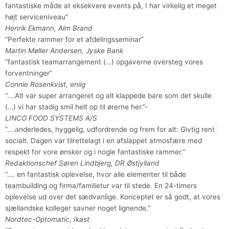
fantastiske måde at eksekvere events på, I har virkelig et meget
højt serviceniveau”
Henrik Ekmann, Alm Brand
”Perfekte rammer for et afdelingsseminar”
Martin Møller Andersen, Jyske Bank
”fantastisk teamarrangement (…) opgaverne oversteg vores
forventninger”
Connie Rosenkvist, eniig
“….Alt var super arrangeret og alt klappede bare som det skulle
(…) vi har stadig smil helt op til ørerne her.”-
LINCO FOOD SYSTEMS A/S
Tidligere
Næ
”….anderledes, hyggelig, udfordrende og frem for alt: Givtig rent
socialt. Dagen var tilrettelagt i en afslappet atmosfære med
respekt for vore ønsker og i nogle fantastiske rammer.”
Redaktionschef Søren Lindbjerg, DR Østjylland
”…. en fantastisk oplevelse, hvor alle elementer til både
teambuilding og firma/familietur var til stede. En 24-timers
oplevelse ud over det sædvanlige. Konceptet er så godt, at vores
sjællandske kolleger savner noget lignende.”
Nordtec-Optomatic, Ikast