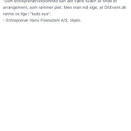
”Som entreprenørvirksomhed kan det være svært at finde et
arrangement, som rammer plet. Men man må sige, at DitEvent.dk
ramte os lige i ”bulls eye”.
– Entreprenør Hans Frisesdahl A/S, Vejen.