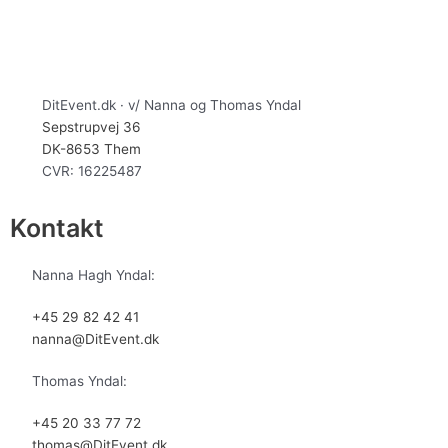
DitEvent.dk · v/ Nanna og Thomas Yndal
Sepstrupvej 36
DK-8653 Them
CVR: 16225487
Kontakt
Nanna Hagh Yndal:
+45 29 82 42 41
nanna@DitEvent.dk
Thomas Yndal:
+45 20 33 77 72
thomas@DitEvent.dk