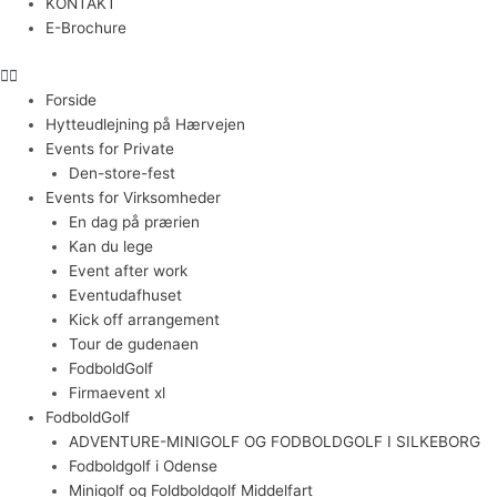
KONTAKT
E-Brochure
Forside
Hytteudlejning på Hærvejen
Events for Private
Den-store-fest
Events for Virksomheder
En dag på prærien
Kan du lege
Event after work
Eventudafhuset
Kick off arrangement
Tour de gudenaen
FodboldGolf
Firmaevent xl
FodboldGolf
ADVENTURE-MINIGOLF OG FODBOLDGOLF I SILKEBORG
Fodboldgolf i Odense
Minigolf og Foldboldgolf Middelfart