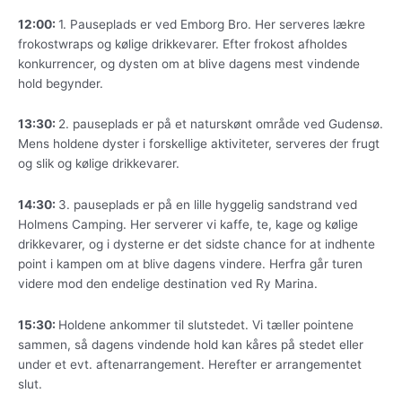
12:00:
1. Pauseplads er ved Emborg Bro. Her serveres lækre
frokostwraps og kølige drikkevarer. Efter frokost afholdes
konkurrencer, og dysten om at blive dagens mest vindende
hold begynder.
13:30:
2. pauseplads er på et naturskønt område ved Gudensø.
Mens holdene dyster i forskellige aktiviteter, serveres der frugt
og slik og kølige drikkevarer.
14:30:
3. pauseplads er på en lille hyggelig sandstrand ved
Holmens Camping. Her serverer vi kaffe, te, kage og kølige
drikkevarer, og i dysterne er det sidste chance for at indhente
point i kampen om at blive dagens vindere. Herfra går turen
videre mod den endelige destination ved Ry Marina.
15:30:
Holdene ankommer til slutstedet. Vi tæller pointene
sammen, så dagens vindende hold kan kåres på stedet eller
under et evt. aftenarrangement. Herefter er arrangementet
slut.